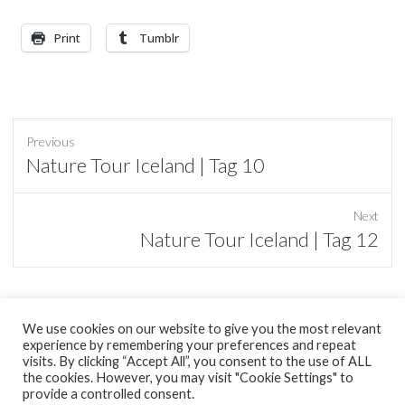
Print
Tumblr
Previous
Previous
Nature Tour Iceland | Tag 10
post:
Next
Next
Nature Tour Iceland | Tag 12
post:
We use cookies on our website to give you the most relevant
experience by remembering your preferences and repeat
tumblr
visits. By clicking “Accept All”, you consent to the use of ALL
the cookies. However, you may visit "Cookie Settings" to
provide a controlled consent.
Copyright © 2026
minimal Pixel
|
Datenschutzerklärung
| Theme by: