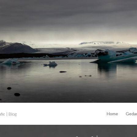
Home
Geda
ie | Blog