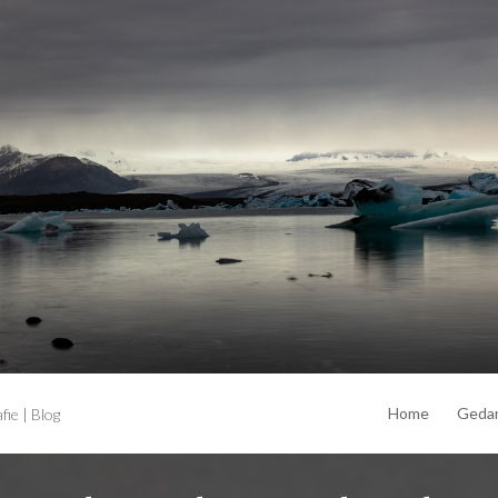
Home
Geda
ie | Blog