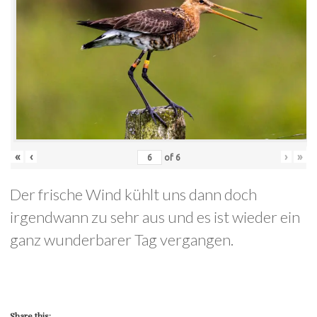
«
‹
›
»
of
6
Der frische Wind kühlt uns dann doch
irgendwann zu sehr aus und es ist wieder ein
ganz wunderbarer Tag vergangen.
Share this: