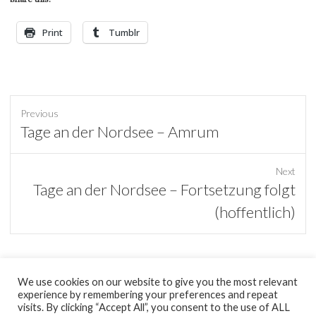
Print
Tumblr
Previous
Previous
Tage an der Nordsee – Amrum
post:
Next
Next
Tage an der Nordsee – Fortsetzung folgt
post:
(hoffentlich)
We use cookies on our website to give you the most relevant
experience by remembering your preferences and repeat
tumblr
visits. By clicking “Accept All”, you consent to the use of ALL