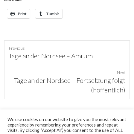
Print
Tumblr
Previous
Previous
Tage an der Nordsee – Amrum
post:
Next
Next
Tage an der Nordsee – Fortsetzung folgt
post:
(hoffentlich)
We use cookies on our website to give you the most relevant
experience by remembering your preferences and repeat
tumblr
visits. By clicking “Accept All”, you consent to the use of ALL