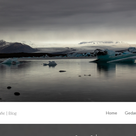
Home
Geda
ie | Blog