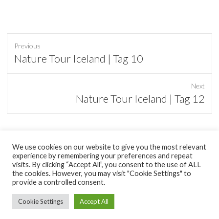
Previous
Previous
Nature Tour Iceland | Tag 10
post:
Next
Next
Nature Tour Iceland | Tag 12
post:
We use cookies on our website to give you the most relevant
experience by remembering your preferences and repeat
tumblr
visits. By clicking “Accept All”, you consent to the use of ALL
the cookies. However, you may visit "Cookie Settings" to
provide a controlled consent.
Copyright © 2026
minimal Pixel
|
Datenschutzerklärung
| Theme by:
Theme Horse
| Proudly Powered by:
WordPress
Cookie Settings
Accept All