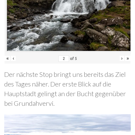
«
‹
›
»
of
5
Der nächste Stop bringt uns bereits das Ziel
des Tages näher. Der erste Blick auf die
Hauptstadt gelingt an der Bucht gegenüber
bei Grundahvervi.