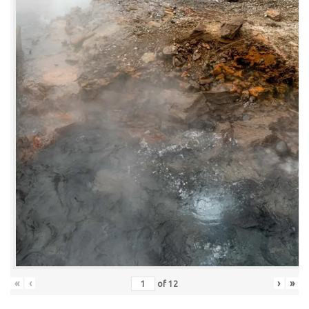
«
‹
›
»
of
12