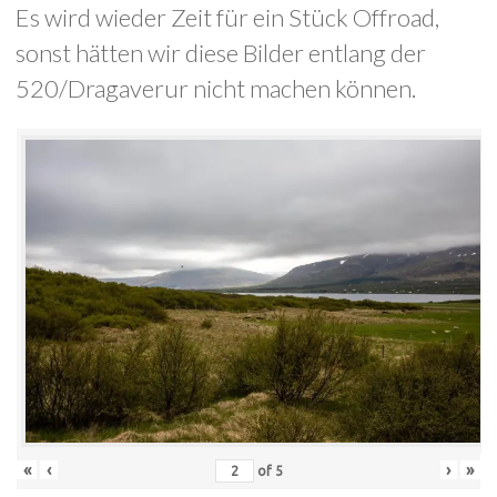
Es wird wieder Zeit für ein Stück Offroad,
sonst hätten wir diese Bilder entlang der
520/Dragaverur nicht machen können.
«
‹
›
»
of
5