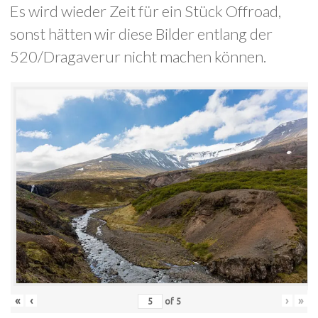
Es wird wieder Zeit für ein Stück Offroad,
sonst hätten wir diese Bilder entlang der
520/Dragaverur nicht machen können.
«
‹
›
»
of
5