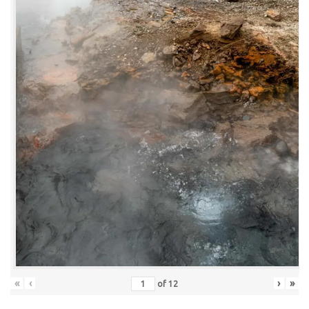
«
‹
›
»
of
12