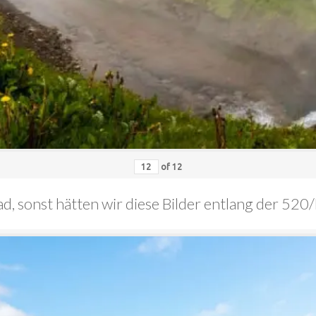
of
12
oad, sonst hätten wir diese Bilder entlang der 5