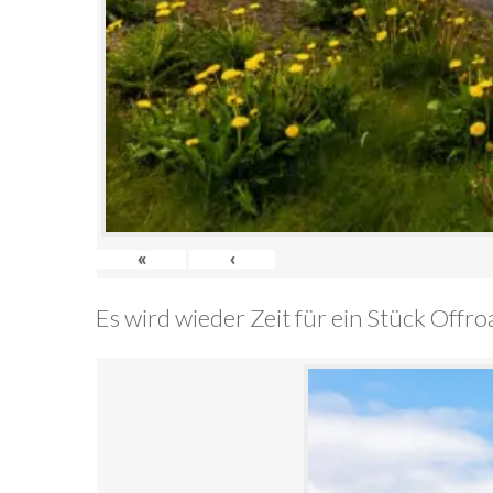
«
‹
Es wird wieder Zeit für ein Stück Offr