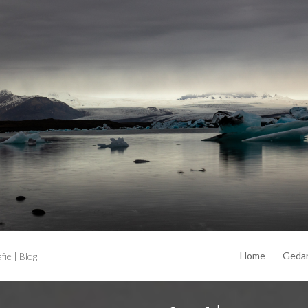
Home
Geda
ie | Blog