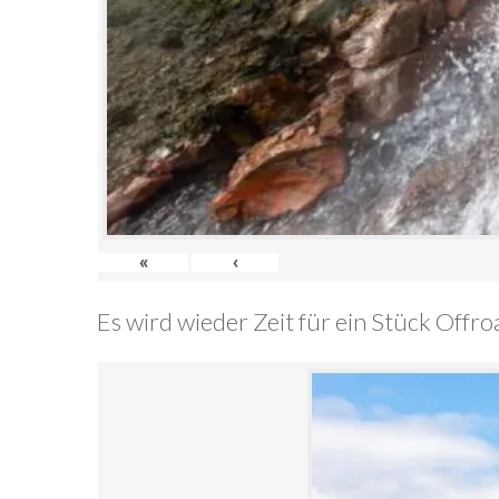
«
‹
Es wird wieder Zeit für ein Stück Offr