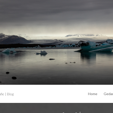
Home
Geda
ie | Blog