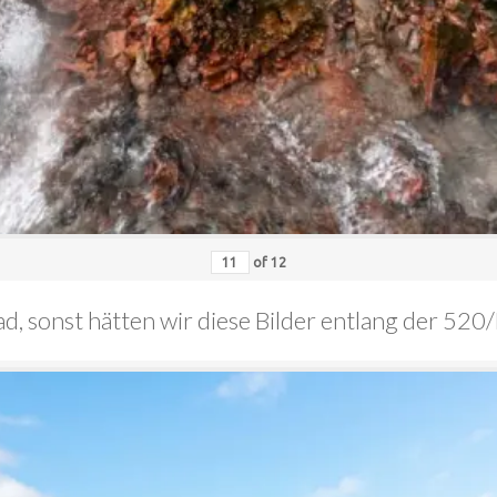
of
12
oad, sonst hätten wir diese Bilder entlang der 5