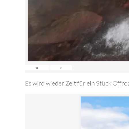
«
‹
Es wird wieder Zeit für ein Stück Offr