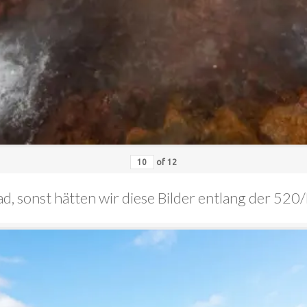
of
12
oad, sonst hätten wir diese Bilder entlang der 5