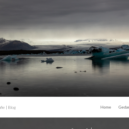
Home
Geda
ie | Blog