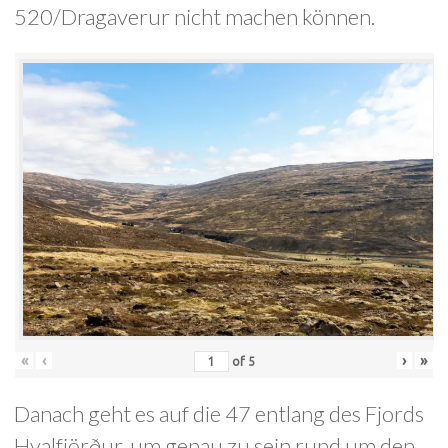
520/Dragaverur nicht machen können.
«
‹
›
»
of
5
Danach geht es auf die 47 entlang des Fjords
Hvalfjörður, um genau zu sein rund um den