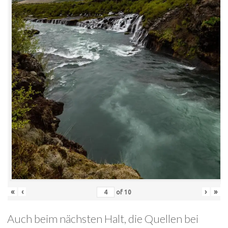
«
‹
›
»
of
10
Auch beim nächsten Halt, die Quellen bei