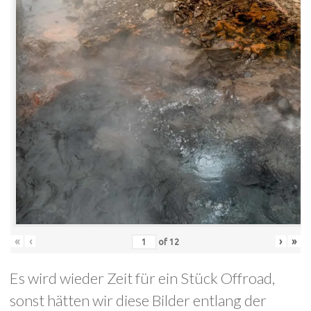
«
‹
›
»
of
12
Es wird wieder Zeit für ein Stück Offroad,
sonst hätten wir diese Bilder entlang der