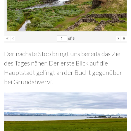
«
‹
›
»
of
5
Der nächste Stop bringt uns bereits das Ziel
des Tages näher. Der erste Blick auf die
Hauptstadt gelingt an der Bucht gegenüber
bei Grundahvervi.