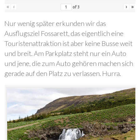
«
‹
›
»
of
3
Nur wenig später erkunden wir das
Ausflugsziel Fossarett, das eigentlich eine
Touristenattraktion ist aber keine Busse weit
und breit. Am Parkplatz steht nur ein Auto
und jene, die zum Auto gehören machen sich
gerade auf den Platz zu verlassen. Hurra.