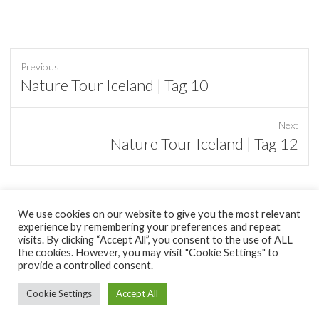
Previous
Previous
Nature Tour Iceland | Tag 10
post:
Next
Next
Nature Tour Iceland | Tag 12
post:
We use cookies on our website to give you the most relevant
experience by remembering your preferences and repeat
tumblr
visits. By clicking “Accept All”, you consent to the use of ALL
the cookies. However, you may visit "Cookie Settings" to
provide a controlled consent.
Copyright © 2026
minimal Pixel
|
Datenschutzerklärung
| Theme by:
Theme Horse
| Proudly Powered by:
WordPress
Cookie Settings
Accept All