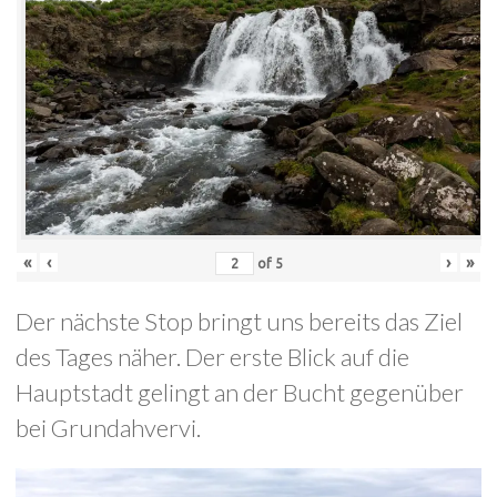
«
‹
›
»
of
5
Der nächste Stop bringt uns bereits das Ziel
des Tages näher. Der erste Blick auf die
Hauptstadt gelingt an der Bucht gegenüber
bei Grundahvervi.