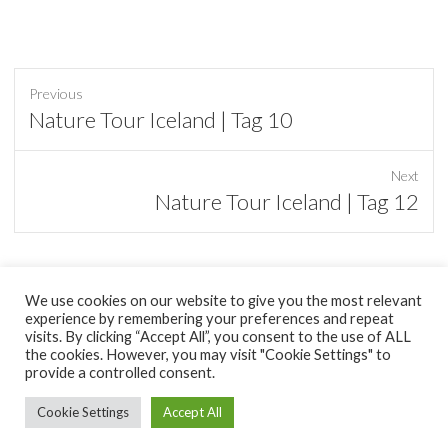
Previous
Previous
Nature Tour Iceland | Tag 10
post:
Next
Next
Nature Tour Iceland | Tag 12
post:
We use cookies on our website to give you the most relevant
experience by remembering your preferences and repeat
tumblr
visits. By clicking “Accept All”, you consent to the use of ALL
the cookies. However, you may visit "Cookie Settings" to
provide a controlled consent.
Copyright © 2026
minimal Pixel
|
Datenschutzerklärung
| Theme by:
Theme Horse
| Proudly Powered by:
WordPress
Cookie Settings
Accept All