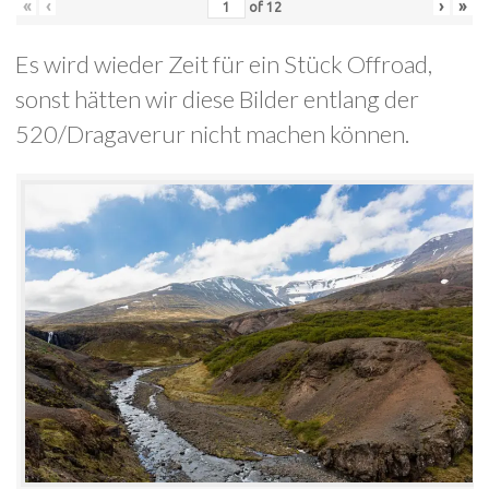
«
‹
›
»
of
12
Es wird wieder Zeit für ein Stück Offroad,
sonst hätten wir diese Bilder entlang der
520/Dragaverur nicht machen können.