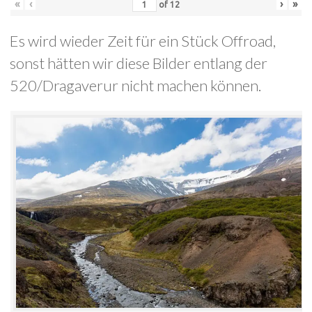
«
‹
›
»
of
12
Es wird wieder Zeit für ein Stück Offroad,
sonst hätten wir diese Bilder entlang der
520/Dragaverur nicht machen können.