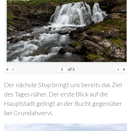
«
‹
›
»
of
5
Der nächste Stop bringt uns bereits das Ziel
des Tages näher. Der erste Blick auf die
Hauptstadt gelingt an der Bucht gegenüber
bei Grundahvervi.