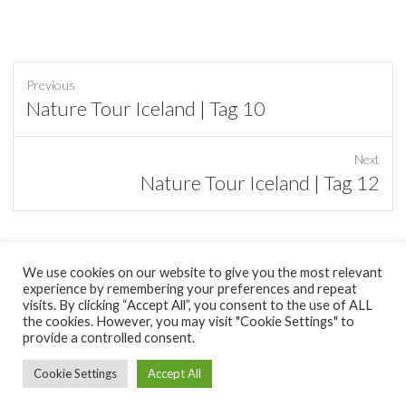
Previous
Previous
Nature Tour Iceland | Tag 10
post:
Next
Next
Nature Tour Iceland | Tag 12
post:
We use cookies on our website to give you the most relevant
experience by remembering your preferences and repeat
tumblr
visits. By clicking “Accept All”, you consent to the use of ALL
the cookies. However, you may visit "Cookie Settings" to
provide a controlled consent.
Copyright © 2026
minimal Pixel
|
Datenschutzerklärung
| Theme by:
Theme Horse
| Proudly Powered by:
WordPress
Cookie Settings
Accept All