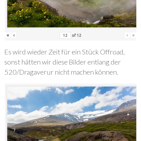
«
‹
›
»
of
12
Es wird wieder Zeit für ein Stück Offroad,
sonst hätten wir diese Bilder entlang der
520/Dragaverur nicht machen können.