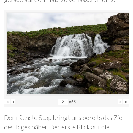
«
‹
›
»
of
5
Der nächste Stop bringt uns bereits das Ziel
des Tages näher. Der erste Blick auf die