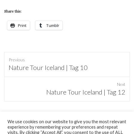
Share this:
Print
Tumblr
Previous
Previous
Nature Tour Iceland | Tag 10
post:
Next
Next
Nature Tour Iceland | Tag 12
post:
We use cookies on our website to give you the most relevant
experience by remembering your preferences and repeat
tumblr
visits. By clicking “Accept All”, you consent to the use of ALL