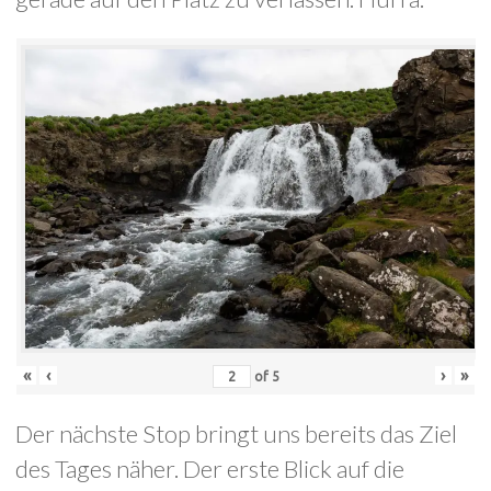
«
‹
›
»
of
5
Der nächste Stop bringt uns bereits das Ziel
des Tages näher. Der erste Blick auf die