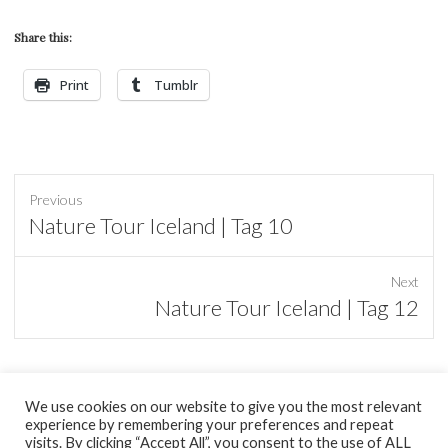
Share this:
Print
Tumblr
Previous
Previous
Nature Tour Iceland | Tag 10
post:
Next
Next
Nature Tour Iceland | Tag 12
post:
We use cookies on our website to give you the most relevant
experience by remembering your preferences and repeat
tumblr
visits. By clicking “Accept All”, you consent to the use of ALL