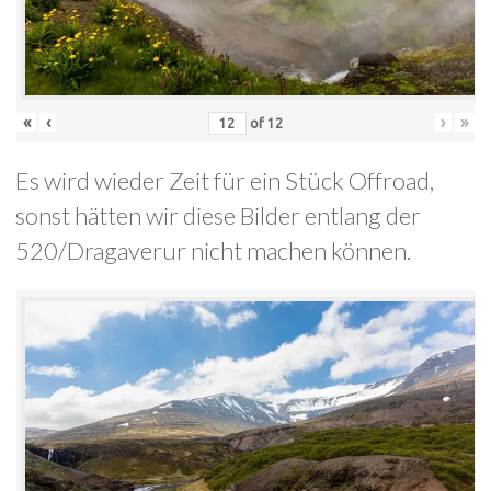
«
‹
›
»
of
12
Es wird wieder Zeit für ein Stück Offroad,
sonst hätten wir diese Bilder entlang der
520/Dragaverur nicht machen können.