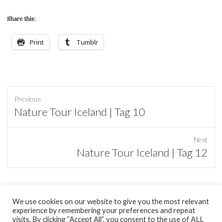
Share this:
Print
Tumblr
Previous
Previous
Nature Tour Iceland | Tag 10
post:
Next
Next
Nature Tour Iceland | Tag 12
post:
We use cookies on our website to give you the most relevant
experience by remembering your preferences and repeat
tumblr
visits. By clicking “Accept All”, you consent to the use of ALL