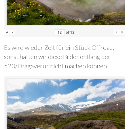
«
‹
›
»
of
12
Es wird wieder Zeit für ein Stück Offroad,
sonst hätten wir diese Bilder entlang der
520/Dragaverur nicht machen können.