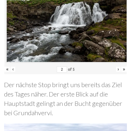
«
‹
›
»
of
5
Der nächste Stop bringt uns bereits das Ziel
des Tages näher. Der erste Blick auf die
Hauptstadt gelingt an der Bucht gegenüber
bei Grundahvervi.