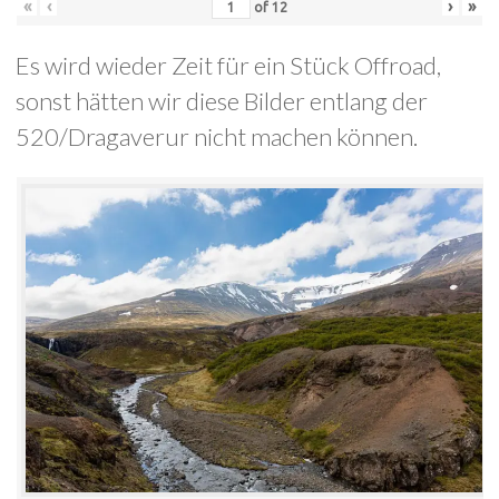
«
‹
›
»
of
12
Es wird wieder Zeit für ein Stück Offroad,
sonst hätten wir diese Bilder entlang der
520/Dragaverur nicht machen können.