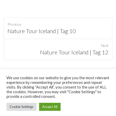
Previous
Previous
Nature Tour Iceland | Tag 10
post:
Next
Next
Nature Tour Iceland | Tag 12
post:
We use cookies on our website to give you the most relevant
experience by remembering your preferences and repeat
tumblr
visits. By clicking “Accept All”, you consent to the use of ALL
the cookies. However, you may visit "Cookie Settings" to
provide a controlled consent.
Copyright © 2026
minimal Pixel
|
Datenschutzerklärung
| Theme by:
Theme Horse
| Proudly Powered by:
WordPress
Cookie Settings
Accept All