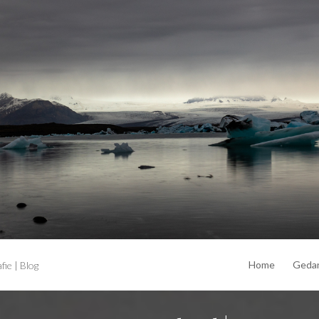
Home
Geda
ie | Blog