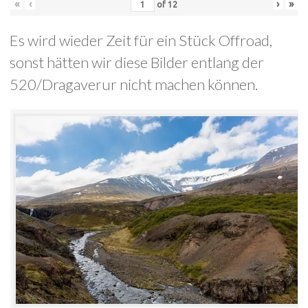
«
‹
›
»
of
12
Es wird wieder Zeit für ein Stück Offroad,
sonst hätten wir diese Bilder entlang der
520/Dragaverur nicht machen können.