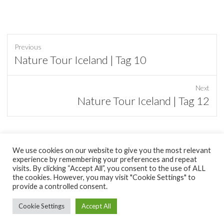
Previous
Previous
Nature Tour Iceland | Tag 10
post:
Next
Next
Nature Tour Iceland | Tag 12
post:
We use cookies on our website to give you the most relevant
experience by remembering your preferences and repeat
tumblr
visits. By clicking “Accept All”, you consent to the use of ALL
the cookies. However, you may visit "Cookie Settings" to
provide a controlled consent.
Copyright © 2026
minimal Pixel
|
Datenschutzerklärung
| Theme by:
Theme Horse
| Proudly Powered by:
WordPress
Cookie Settings
Accept All